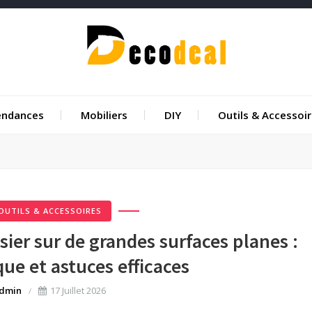
endances
Mobiliers
DIY
Outils & Accessoi
OUTILS & ACCESSOIRES
ier sur de grandes surfaces planes :
que et astuces efficaces
dmin
17 Juillet 2026