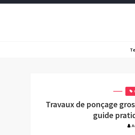
Skip
to
content
Decodeal
T
Travaux de ponçage gross
guide prati
A